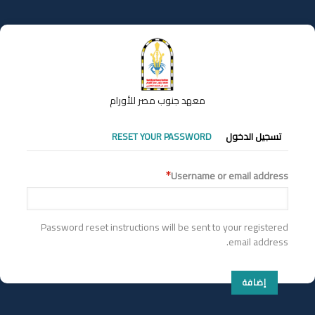
تجاوز
إلى
المحتوى
الرئيسي
معهد جنوب مصر للأورام
التبويبات
تسجيل الدخول
RESET YOUR PASSWORD
الأساسية
Username or email address
Password reset instructions will be sent to your registered
email address.