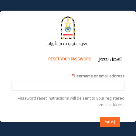
تجاوز
إلى
المحتوى
الرئيسي
معهد جنوب مصر للأورام
التبويبات
تسجيل الدخول
RESET YOUR PASSWORD
الأساسية
Username or email address
Password reset instructions will be sent to your registered
email address.