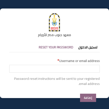
تجاوز
إلى
المحتوى
الرئيسي
معهد جنوب مصر للأورام
التبويبات
تسجيل الدخول
RESET YOUR PASSWORD
الأساسية
Username or email address
Password reset instructions will be sent to your registered
email address.