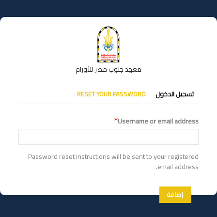
تجاوز
إلى
المحتوى
الرئيسي
معهد جنوب مصر للأورام
التبويبات
تسجيل الدخول
RESET YOUR PASSWORD
الأساسية
Username or email address
Password reset instructions will be sent to your registered
email address.