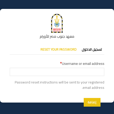
تجاوز
إلى
المحتوى
الرئيسي
معهد جنوب مصر للأورام
التبويبات
تسجيل الدخول
RESET YOUR PASSWORD
الأساسية
Username or email address
Password reset instructions will be sent to your registered
email address.