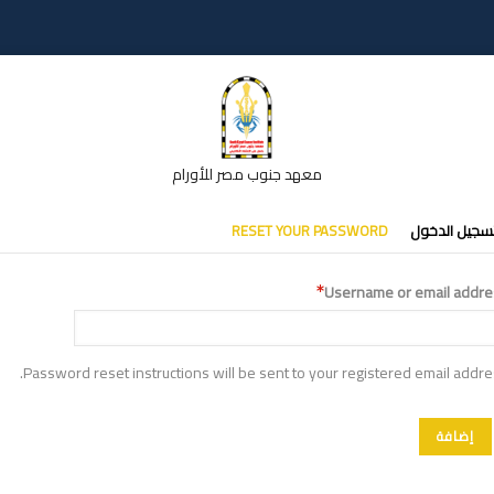
معهد جنوب مصر للأورام
تبويبات
سجيل الدخول
RESET YOUR PASSWORD
أساسية
Username or email addre
Password reset instructions will be sent to your registered email addre