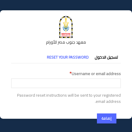
تجاوز
إلى
المحتوى
الرئيسي
معهد جنوب مصر للأورام
التبويبات
تسجيل الدخول
RESET YOUR PASSWORD
الأساسية
Username or email address
Password reset instructions will be sent to your registered
email address.