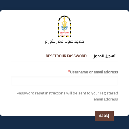
تجاوز
إلى
المحتوى
الرئيسي
معهد جنوب مصر للأورام
التبويبات
تسجيل الدخول
RESET YOUR PASSWORD
الأساسية
Username or email address
Password reset instructions will be sent to your registered
email address.