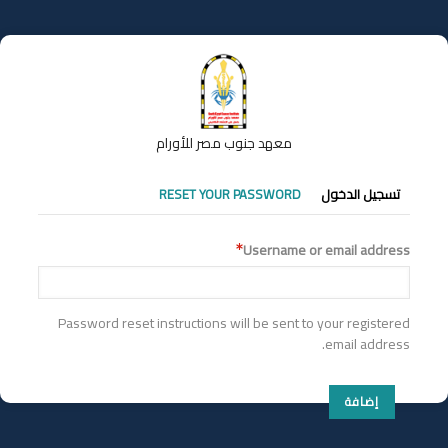
تجاوز
إلى
المحتوى
الرئيسي
معهد جنوب مصر للأورام
التبويبات
تسجيل الدخول
RESET YOUR PASSWORD
الأساسية
Username or email address
Password reset instructions will be sent to your registered
email address.