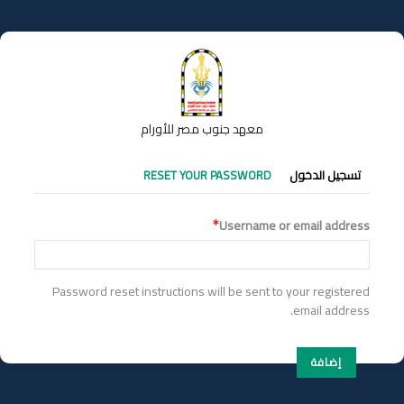
تجاوز
إلى
المحتوى
الرئيسي
معهد جنوب مصر للأورام
التبويبات
تسجيل الدخول
RESET YOUR PASSWORD
الأساسية
Username or email address
Password reset instructions will be sent to your registered
email address.