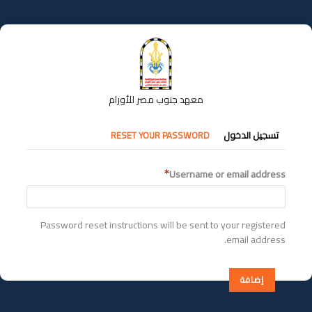
تجاوز
إلى
المحتوى
الرئيسي
معهد جنوب مصر للأورام
التبويبات
تسجيل الدخول
RESET YOUR PASSWORD
الأساسية
Username or email address
Password reset instructions will be sent to your registered
email address.