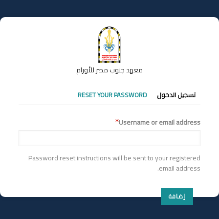
تجاوز
إلى
المحتوى
الرئيسي
معهد جنوب مصر للأورام
التبويبات
تسجيل الدخول
RESET YOUR PASSWORD
الأساسية
Username or email address
Password reset instructions will be sent to your registered
email address.