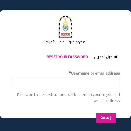
تجاوز
إلى
المحتوى
الرئيسي
معهد جنوب مصر للأورام
التبويبات
تسجيل الدخول
RESET YOUR PASSWORD
الأساسية
Username or email address
Password reset instructions will be sent to your registered
email address.