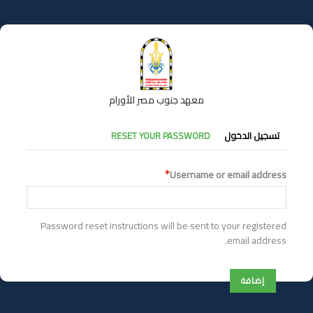
تجاوز
إلى
المحتوى
الرئيسي
معهد جنوب مصر للأورام
التبويبات
تسجيل الدخول
RESET YOUR PASSWORD
الأساسية
Username or email address
Password reset instructions will be sent to your registered
email address.