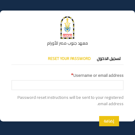
تجاوز
إلى
المحتوى
الرئيسي
معهد جنوب مصر للأورام
التبويبات
تسجيل الدخول
RESET YOUR PASSWORD
الأساسية
Username or email address
Password reset instructions will be sent to your registered
email address.