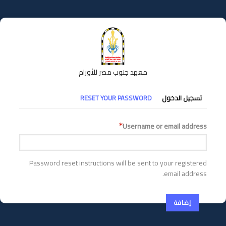
تجاوز
إلى
المحتوى
الرئيسي
معهد جنوب مصر للأورام
التبويبات
تسجيل الدخول
RESET YOUR PASSWORD
الأساسية
Username or email address
Password reset instructions will be sent to your registered
email address.