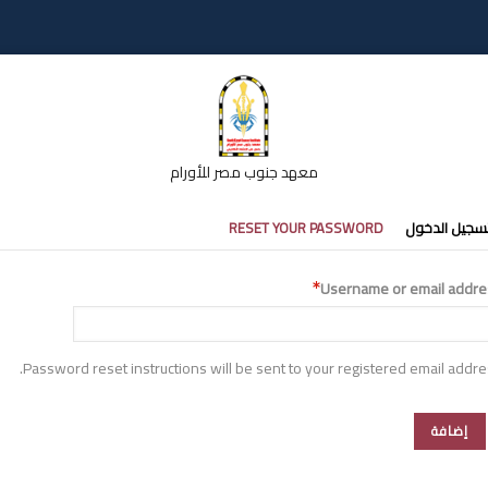
معهد جنوب مصر للأورام
تبويبات
سجيل الدخول
RESET YOUR PASSWORD
أساسية
Username or email addre
Password reset instructions will be sent to your registered email addre