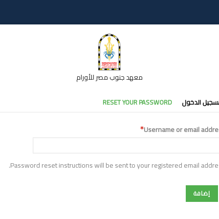
معهد جنوب مصر للأورام
تبويبات
سجيل الدخول
RESET YOUR PASSWORD
أساسية
Username or email addre
Password reset instructions will be sent to your registered email addre