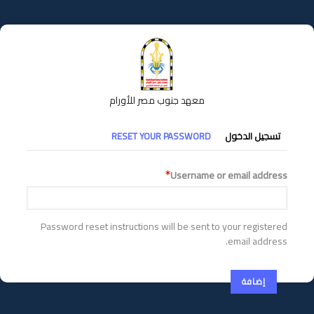
تجاوز
إلى
المحتوى
الرئيسي
معهد جنوب مصر للأورام
التبويبات
تسجيل الدخول
RESET YOUR PASSWORD
الأساسية
Username or email address
Password reset instructions will be sent to your registered
email address.