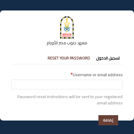
تجاوز
إلى
المحتوى
الرئيسي
معهد جنوب مصر للأورام
التبويبات
تسجيل الدخول
RESET YOUR PASSWORD
الأساسية
Username or email address
Password reset instructions will be sent to your registered
email address.