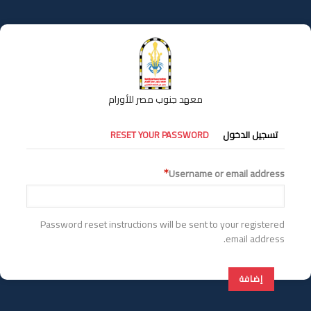
تجاوز
إلى
المحتوى
الرئيسي
معهد جنوب مصر للأورام
التبويبات
تسجيل الدخول
RESET YOUR PASSWORD
الأساسية
Username or email address
Password reset instructions will be sent to your registered
email address.