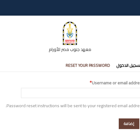
معهد جنوب مصر للأورام
تبويبات
سجيل الدخول
RESET YOUR PASSWORD
أساسية
Username or email addre
Password reset instructions will be sent to your registered email addre