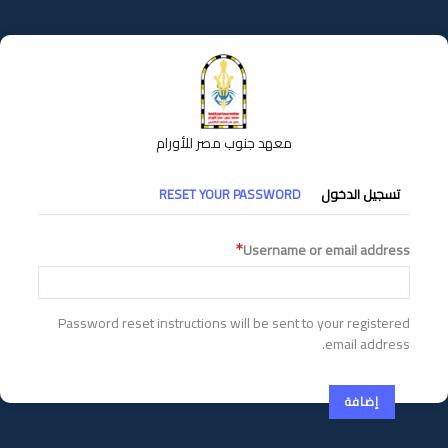
تجاوز
إلى
المحتوى
الرئيسي
معهد جنوب مصر للأورام
التبويبات
تسجيل الدخول
RESET YOUR PASSWORD
الأساسية
Username or email address
Password reset instructions will be sent to your registered
email address.