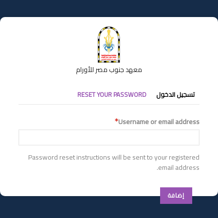
تجاوز
إلى
المحتوى
الرئيسي
معهد جنوب مصر للأورام
التبويبات
تسجيل الدخول
RESET YOUR PASSWORD
الأساسية
Username or email address
Password reset instructions will be sent to your registered
email address.