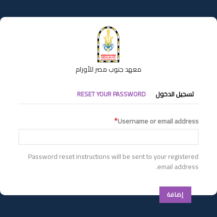
تجاوز
إلى
المحتوى
الرئيسي
معهد جنوب مصر للأورام
التبويبات
تسجيل الدخول
RESET YOUR PASSWORD
الأساسية
Username or email address
Password reset instructions will be sent to your registered
email address.