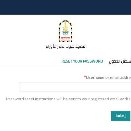
معهد جنوب مصر للأورام
تبويبات
سجيل الدخول
RESET YOUR PASSWORD
أساسية
Username or email addre
Password reset instructions will be sent to your registered email addre