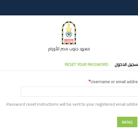
معهد جنوب مصر للأورام
تبويبات
سجيل الدخول
RESET YOUR PASSWORD
أساسية
Username or email addre
Password reset instructions will be sent to your registered email addre