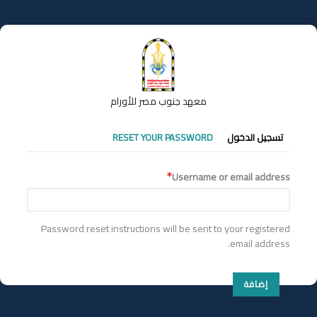
تجاوز
إلى
المحتوى
الرئيسي
معهد جنوب مصر للأورام
التبويبات
تسجيل الدخول
RESET YOUR PASSWORD
الأساسية
Username or email address
Password reset instructions will be sent to your registered
email address.