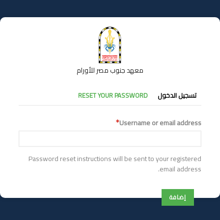
تجاوز
إلى
المحتوى
الرئيسي
معهد جنوب مصر للأورام
التبويبات
تسجيل الدخول
RESET YOUR PASSWORD
الأساسية
Username or email address
Password reset instructions will be sent to your registered
email address.