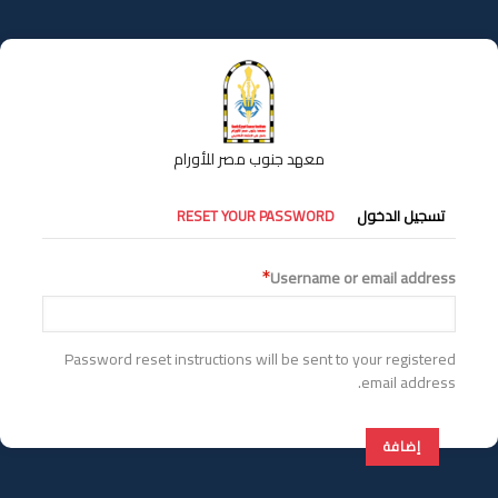
تجاوز
إلى
المحتوى
الرئيسي
معهد جنوب مصر للأورام
التبويبات
تسجيل الدخول
RESET YOUR PASSWORD
الأساسية
Username or email address
Password reset instructions will be sent to your registered
email address.