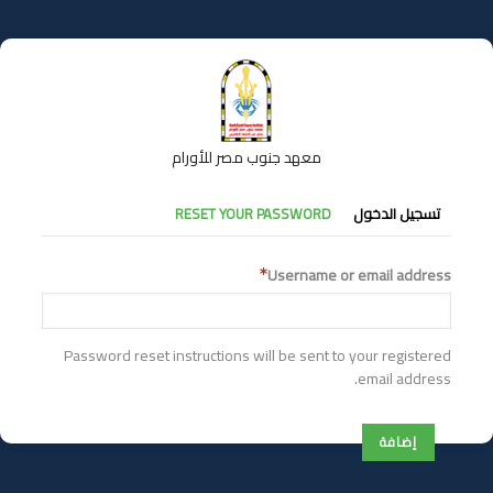
تجاوز
إلى
المحتوى
الرئيسي
معهد جنوب مصر للأورام
التبويبات
تسجيل الدخول
RESET YOUR PASSWORD
الأساسية
Username or email address
Password reset instructions will be sent to your registered
email address.