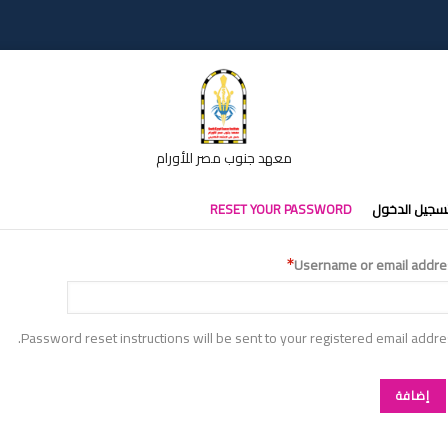
معهد جنوب مصر للأورام
تبويبات
سجيل الدخول
RESET YOUR PASSWORD
أساسية
Username or email addre
Password reset instructions will be sent to your registered email addre