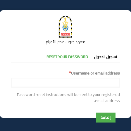
تجاوز
إلى
المحتوى
الرئيسي
معهد جنوب مصر للأورام
التبويبات
تسجيل الدخول
RESET YOUR PASSWORD
الأساسية
Username or email address
Password reset instructions will be sent to your registered
email address.