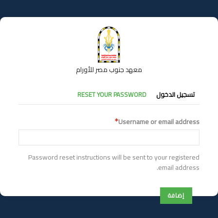
تجاوز
إلى
المحتوى
الرئيسي
معهد جنوب مصر للأورام
التبويبات
تسجيل الدخول
RESET YOUR PASSWORD
الأساسية
Username or email address
Password reset instructions will be sent to your registered
email address.