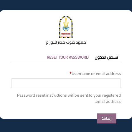
تجاوز
إلى
المحتوى
الرئيسي
معهد جنوب مصر للأورام
التبويبات
تسجيل الدخول
RESET YOUR PASSWORD
الأساسية
Username or email address
Password reset instructions will be sent to your registered
email address.