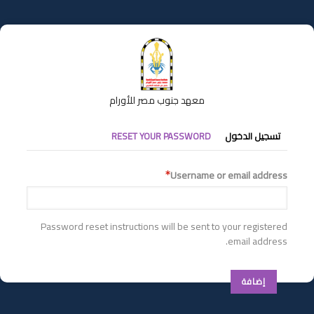
تجاوز
إلى
المحتوى
الرئيسي
معهد جنوب مصر للأورام
التبويبات
تسجيل الدخول
RESET YOUR PASSWORD
الأساسية
Username or email address
Password reset instructions will be sent to your registered
email address.