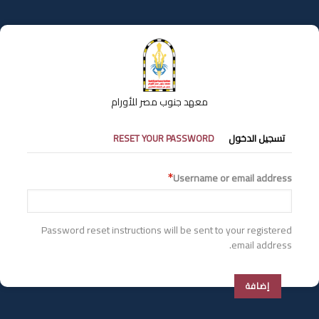
تجاوز
إلى
المحتوى
الرئيسي
معهد جنوب مصر للأورام
التبويبات
تسجيل الدخول
RESET YOUR PASSWORD
الأساسية
Username or email address
Password reset instructions will be sent to your registered
email address.