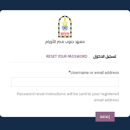
تجاوز
إلى
المحتوى
الرئيسي
معهد جنوب مصر للأورام
التبويبات
تسجيل الدخول
RESET YOUR PASSWORD
الأساسية
Username or email address
Password reset instructions will be sent to your registered
email address.