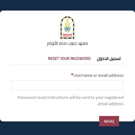
تجاوز
إلى
المحتوى
الرئيسي
معهد جنوب مصر للأورام
التبويبات
تسجيل الدخول
RESET YOUR PASSWORD
الأساسية
Username or email address
Password reset instructions will be sent to your registered
email address.