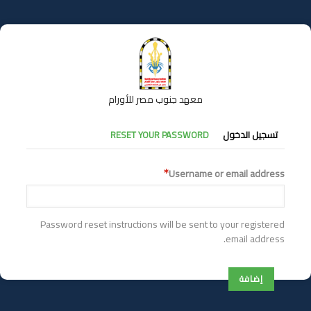
تجاوز
إلى
المحتوى
الرئيسي
معهد جنوب مصر للأورام
التبويبات
تسجيل الدخول
RESET YOUR PASSWORD
الأساسية
Username or email address
Password reset instructions will be sent to your registered
email address.