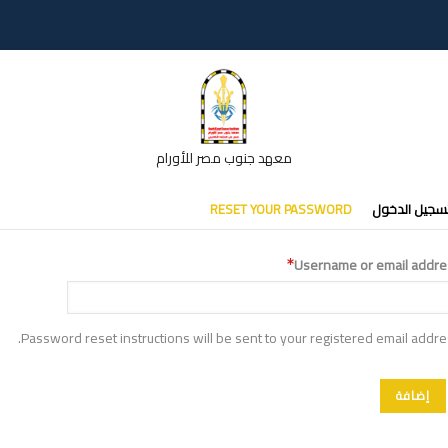
معهد جنوب مصر للأورام
تبويبات
سجيل الدخول
RESET YOUR PASSWORD
أساسية
Username or email addre
Password reset instructions will be sent to your registered email addre