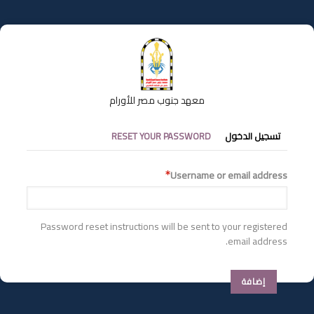
تجاوز
إلى
المحتوى
الرئيسي
معهد جنوب مصر للأورام
التبويبات
تسجيل الدخول
RESET YOUR PASSWORD
الأساسية
Username or email address
Password reset instructions will be sent to your registered
email address.