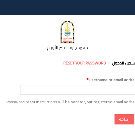
معهد جنوب مصر للأورام
تبويبات
سجيل الدخول
RESET YOUR PASSWORD
أساسية
Username or email addre
Password reset instructions will be sent to your registered email addre