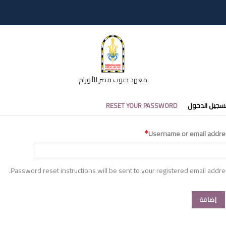
معهد جنوب مصر للأورام
تبويبات
سجيل الدخول
RESET YOUR PASSWORD
أساسية
Username or email addre
Password reset instructions will be sent to your registered email addre