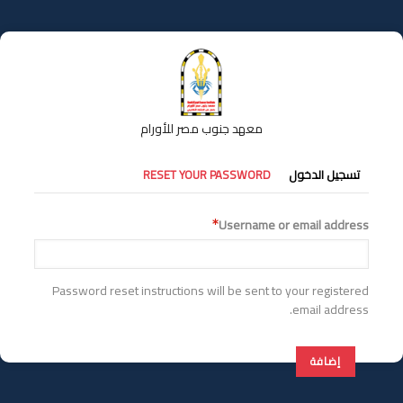
تجاوز
إلى
المحتوى
الرئيسي
معهد جنوب مصر للأورام
التبويبات
تسجيل الدخول
RESET YOUR PASSWORD
الأساسية
Username or email address
Password reset instructions will be sent to your registered
email address.