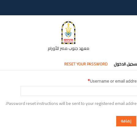
معهد جنوب مصر للأورام
تبويبات
سجيل الدخول
RESET YOUR PASSWORD
أساسية
Username or email addre
Password reset instructions will be sent to your registered email addre