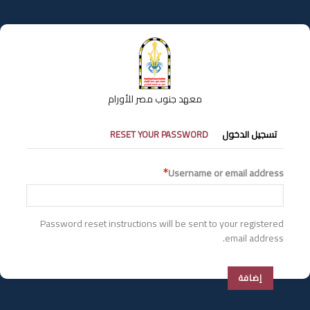
تجاوز
إلى
المحتوى
الرئيسي
معهد جنوب مصر للأورام
التبويبات
تسجيل الدخول
RESET YOUR PASSWORD
الأساسية
Username or email address
Password reset instructions will be sent to your registered
email address.