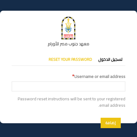
تجاوز
إلى
المحتوى
الرئيسي
معهد جنوب مصر للأورام
التبويبات
تسجيل الدخول
RESET YOUR PASSWORD
الأساسية
Username or email address
Password reset instructions will be sent to your registered
email address.