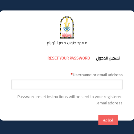
تجاوز
إلى
المحتوى
الرئيسي
معهد جنوب مصر للأورام
التبويبات
تسجيل الدخول
RESET YOUR PASSWORD
الأساسية
Username or email address
Password reset instructions will be sent to your registered
email address.