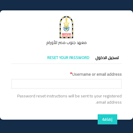
تجاوز
إلى
المحتوى
الرئيسي
معهد جنوب مصر للأورام
التبويبات
تسجيل الدخول
RESET YOUR PASSWORD
الأساسية
Username or email address
Password reset instructions will be sent to your registered
email address.